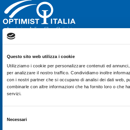
Insieme per crescere. La squadra
raggiunge ciò che nessuno può
Questo sito web utilizza i cookie
conseguire da solo.
Utilizziamo i cookie per personalizzare contenuti ed annunci, 
per analizzare il nostro traffico. Condividiamo inoltre informazi
MENÙ
con i nostri partner che si occupano di analisi dei dati web, p
combinarle con altre informazioni che ha fornito loro o che ha
CHI SIAMO
servizi.
REGATE
Selezione
ARCHIVIO
Necessari
del
ATTIVITÀ
consenso