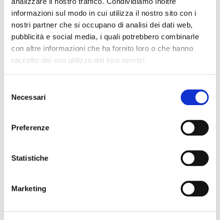
analizzare il nostro traffico. Condividiamo inoltre
informazioni sul modo in cui utilizza il nostro sito con i
nostri partner che si occupano di analisi dei dati web,
pubblicità e social media, i quali potrebbero combinarle
con altre informazioni che ha fornito loro o che hanno
raccolto dal suo utilizzo dei loro servizi.
ATTIVITÀ AGONISTICA - GAN
30 Ottobre 2018
G.A.N. 2018/2019
Selezione
Necessari
del
Le date del programma formativo del Gruppo Agonistico
consenso
Nazionale 2018/2019 ed i partecipanti
Preferenze
Statistiche
Marketing