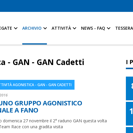
EGATE
ARCHIVIO
ATTIVITÀ
NEWS - FAQ
TESSER
ca - GAN - GAN Cadetti
I 
TTIVITÀ AGONISTICA - GAN - GAN CADETTI
2016
UNO GRUPPO AGONISTICO
ALE A FANO
so domenica 27 novembre il 2° raduno GAN questa volta
 Team Race con una gradita visita