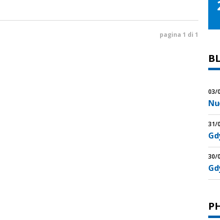
pagina 1 di 1
B
03/
Nu
31/
Gdy
30/
Gd
P