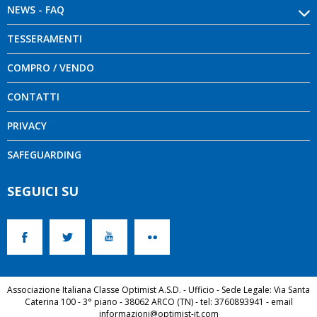
NEWS - FAQ
TESSERAMENTI
COMPRO / VENDO
CONTATTI
PRIVACY
SAFEGUARDING
SEGUICI SU
Associazione Italiana Classe Optimist A.S.D. - Ufficio - Sede Legale: Via Santa
Caterina 100 - 3° piano - 38062 ARCO (TN) - tel: 3760893941 - email
informazioni@optimist-it.com