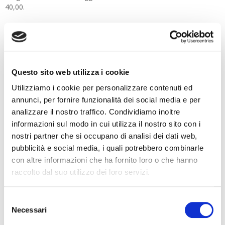
40,00.
I PROSSIMI EVENTI
VEDI TUTTI
Questo sito web utilizza i cookie
Utilizziamo i cookie per personalizzare contenuti ed
12-14
GOLD CUP - RIVA DEL GARDA
annunci, per fornire funzionalità dei social media e per
Ago
analizzare il nostro traffico. Condividiamo inoltre
informazioni sul modo in cui utilizza il nostro sito con i
27-1
nostri partner che si occupano di analisi dei dati web,
CAMPIONATI ITALIANI IN SINGOLO -
Ago
pubblicità e social media, i quali potrebbero combinarle
MARINA DI RAVENNA
con altre informazioni che ha fornito loro o che hanno
raccolto dal suo utilizzo dei loro servizi.
11-12
OPTISUD 3° TAPPA – MEDITERRANEAN
Selezione
Set
CUP - REGGIO CALABRIA
Necessari
del
consenso