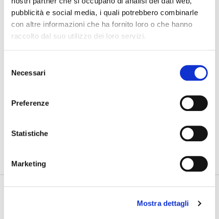
nostri partner che si occupano di analisi dei dati web,
pubblicità e social media, i quali potrebbero combinarle
07/08/2026
con altre informazioni che ha fornito loro o che hanno
Cosa bisogna ritrovare
raccolto dal suo utilizzo dei loro servizi.
03/08/2026
Nuovo GAN
Selezione
Necessari
del
31/07/2026
consenso
Gdynia Final Day
Preferenze
PHOTOGALLERY
SFOGLIA GALLERY
Statistiche
Marketing
Mostra dettagli