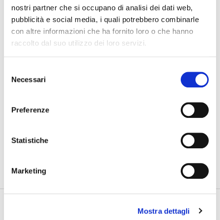
nostri partner che si occupano di analisi dei dati web,
pubblicità e social media, i quali potrebbero combinarle
07/08/2026
con altre informazioni che ha fornito loro o che hanno
Cosa bisogna ritrovare
raccolto dal suo utilizzo dei loro servizi.
03/08/2026
Selezione
Nuovo GAN
Necessari
del
consenso
31/07/2026
Gdynia Final Day
Preferenze
Statistiche
PHOTOGALLERY
SFOGLIA GALLERY
Marketing
Mostra dettagli