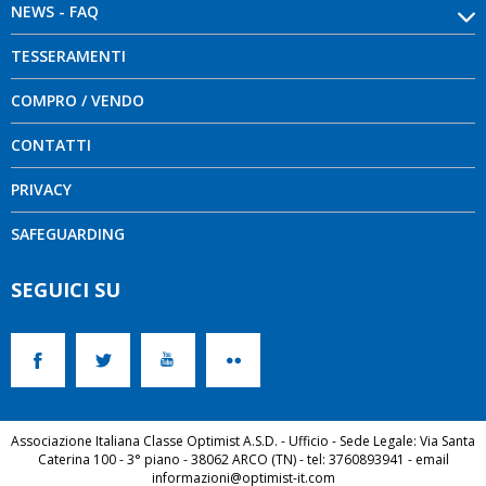
NEWS - FAQ
TESSERAMENTI
COMPRO / VENDO
CONTATTI
PRIVACY
SAFEGUARDING
SEGUICI SU
Associazione Italiana Classe Optimist A.S.D. - Ufficio - Sede Legale: Via Santa
Caterina 100 - 3° piano - 38062 ARCO (TN) - tel: 3760893941 - email
informazioni@optimist-it.com