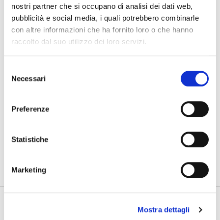
nostri partner che si occupano di analisi dei dati web,
pubblicità e social media, i quali potrebbero combinarle
07/08/2026
con altre informazioni che ha fornito loro o che hanno
Cosa bisogna ritrovare
raccolto dal suo utilizzo dei loro servizi.
03/08/2026
Selezione
Nuovo GAN
Necessari
del
consenso
31/07/2026
Gdynia Final Day
Preferenze
Statistiche
PHOTOGALLERY
SFOGLIA GALLERY
Marketing
Mostra dettagli