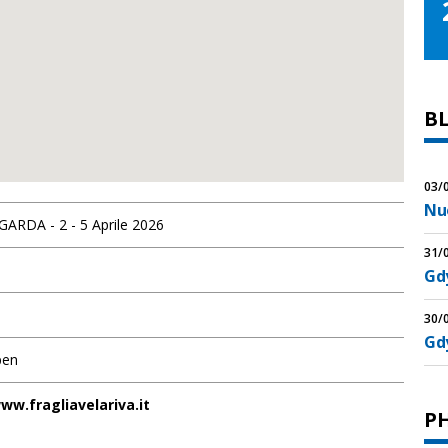
B
03/
Nu
GARDA - 2 - 5 Aprile 2026
31/
Gdy
30/
Gd
pen
ww.fragliavelariva.it
P