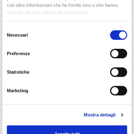
con altre informazioni che ha fornito loro o che hanno
31/07/2026
raccolto dal suo utilizzo dei loro servizi.
Gdynia Final Day
Selezione
30/07/2026
Necessari
del
Gdynia Day 4
consenso
Preferenze
PHOTOGALLERY
SFOGLIA GALLERY
Statistiche
Marketing
Mostra dettagli
Accetta tutti