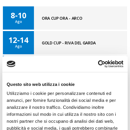
8-10
ORA CUP ORA - ARCO
Ago
12-14
GOLD CUP - RIVA DEL GARDA
Ago
27-1
CAMPIONATI ITALIANI IN SINGOLO -
Ago
MARINA DI RAVENNA
Questo sito web utilizza i cookie
Utilizziamo i cookie per personalizzare contenuti ed
BLOG OPTI GAN
annunci, per fornire funzionalità dei social media e per
VAI AL BLOG
analizzare il nostro traffico. Condividiamo inoltre
informazioni sul modo in cui utilizza il nostro sito con i
03/08/2026
nostri partner che si occupano di analisi dei dati web,
Nuovo GAN
pubblicità e social media, i quali potrebbero combinarle