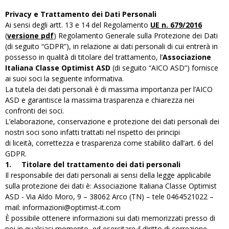
Privacy e Trattamento dei Dati Personali
Ai sensi degli artt. 13 e 14 del Regolamento
UE n. 679/2016
(
versione pdf
) Regolamento Generale sulla Protezione dei Dati
(di seguito “GDPR”), in relazione ai dati personali di cui entrerà in
possesso in qualità di titolare del trattamento, l’
Associazione
Italiana Classe Optimist ASD
(di seguito “AICO ASD”) fornisce
ai suoi soci la seguente informativa.
La tutela dei dati personali è di massima importanza per l’AICO
ASD e garantisce la massima trasparenza e chiarezza nei
confronti dei soci.
L’elaborazione, conservazione e protezione dei dati personali dei
nostri soci sono infatti trattati nel rispetto dei principi
di liceità, correttezza e trasparenza come stabilito dall’art. 6 del
GDPR.
1.
Titolare del trattamento dei dati personali
Il responsabile dei dati personali ai sensi della legge applicabile
sulla protezione dei dati è: Associazione Italiana Classe Optimist
ASD - Via Aldo Moro, 9 – 38062 Arco (TN) – tele 0464521022 –
mail:
informazioni@optimist-it.com
È possibile ottenere informazioni sui dati memorizzati presso di
noi in qualsiasi momento, ed esercitare il diritto di correzione,