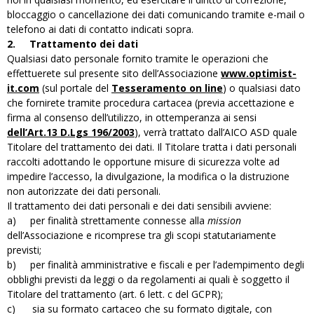
bloccaggio o cancellazione dei dati comunicando tramite e-mail o
telefono ai dati di contatto indicati sopra.
2. Trattamento dei dati
Qualsiasi dato personale fornito tramite le operazioni che
effettuerete sul presente sito dell’Associazione
www.optimist-
it.com
(sul portale del
Tesseramento on line
) o qualsiasi dato
che fornirete tramite procedura cartacea (previa accettazione e
firma al consenso dell’utilizzo, in ottemperanza ai sensi
dell’Art.13 D.Lgs 196/2003
), verrà trattato dall’AICO ASD quale
Titolare del trattamento dei dati. Il Titolare tratta i dati personali
raccolti adottando le opportune misure di sicurezza volte ad
impedire l’accesso, la divulgazione, la modifica o la distruzione
non autorizzate dei dati personali.
Il trattamento dei dati personali e dei dati sensibili avviene:
a) per finalità strettamente connesse alla
mission
dell’Associazione e ricomprese tra gli scopi statutariamente
previsti;
b) per finalità amministrative e fiscali e per l’adempimento degli
obblighi previsti da leggi o da regolamenti ai quali è soggetto il
Titolare del trattamento (art. 6 lett. c del GCPR);
c) sia su formato cartaceo che su formato digitale, con