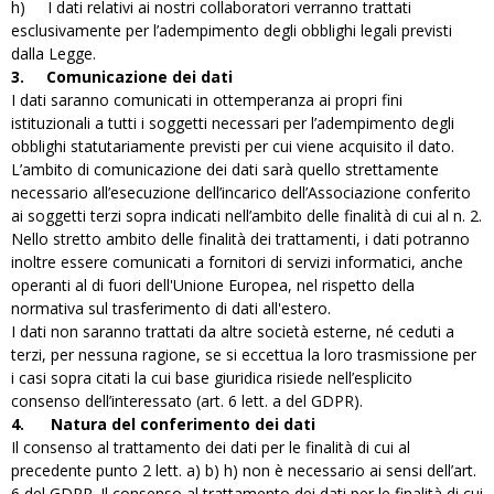
h) I dati relativi ai nostri collaboratori verranno trattati
esclusivamente per l’adempimento degli obblighi legali previsti
dalla Legge.
3.
Comunicazione dei dati
I dati saranno comunicati in ottemperanza ai propri fini
istituzionali a tutti i soggetti necessari per l’adempimento degli
obblighi statutariamente previsti per cui viene acquisito il dato.
L’ambito di comunicazione dei dati sarà quello strettamente
necessario all’esecuzione dell’incarico dell’Associazione conferito
ai soggetti terzi sopra indicati nell’ambito delle finalità di cui al n. 2.
Nello stretto ambito delle finalità dei trattamenti, i dati potranno
inoltre essere comunicati a fornitori di servizi informatici, anche
operanti al di fuori dell'Unione Europea, nel rispetto della
normativa sul trasferimento di dati all'estero.
I dati non saranno trattati da altre società esterne, né ceduti a
terzi, per nessuna ragione, se si eccettua la loro trasmissione per
i casi sopra citati la cui base giuridica risiede nell’esplicito
consenso dell’interessato (art. 6 lett. a del GDPR).
4.
Natura del conferimento dei dati
Il consenso al trattamento dei dati per le finalità di cui al
precedente punto 2 lett. a) b) h) non è necessario ai sensi dell’art.
6 del GDPR. Il consenso al trattamento dei dati per le finalità di cui